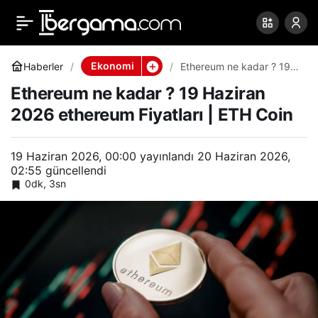
Ethereum ne kadar ? 19
0
Paylaş
Haziran 2026 ethereum
Ekonomi
Haberler
Ethereum ne kadar ? 19
Haziran 2026 ethereum
Ethereum ne kadar ? 19 Haziran
Fiyatları | ETH Coin
Fiyatları | ETH Coin
2026 ethereum Fiyatları | ETH Coin
19 Haziran 2026, 00:00
yayınlandı
20 Haziran 2026,
02:55
güncellendi
0dk, 3sn