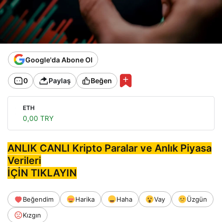
Google'da Abone Ol
0
Paylaş
Beğen
ETH
0,00 TRY
ANLIK CANLI Kripto Paralar ve Anlık Piyasa
Verileri
İÇİN TIKLAYIN
Beğendim
Harika
Haha
Vay
Üzgün
Kızgın