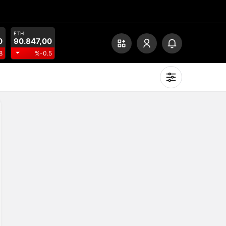
ETH
0
90.847,00
8
%-0.5
Mod
değiştir
Gündüz Modu
Gündüz modunu seçin.
Gece Modu
Gece modunu seçin.