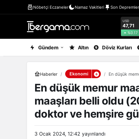
Nöbetçi Eczaneler
Namaz Vakitleri
Son Depremle
USD
47,71
%0.17
Gündem
Altın
Döviz Kurları
Ekonomi
Haberler
En düşük memur
öğretmen, poli
En düşük memur maa
maaşları belli oldu (
doktor ve hemşire gü
3 Ocak 2024, 12:42
yayınlandı