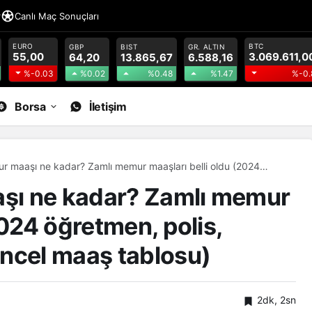
r
Canlı Maç Sonuçları
EURO
BTC
GBP
BIST
GR. ALTIN
55,00
3.069.611,0
64,20
13.865,67
6.588,16
%0.02
%0.48
%1.47
%-0.03
%-0.
Borsa
İletişim
 maaşı ne kadar? Zamlı memur maaşları belli oldu (2024
s, doktor ve hemşire güncel maaş tablosu)
şı ne kadar? Zamlı memur
2024 öğretmen, polis,
ncel maaş tablosu)
2dk, 2sn