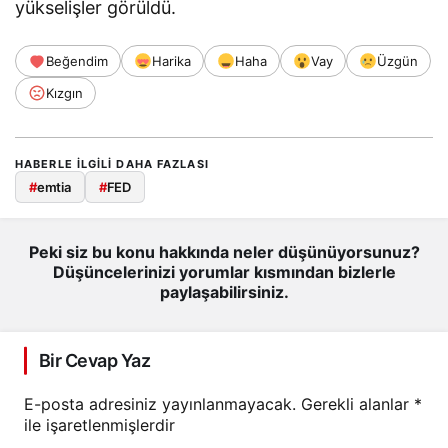
yükselişler görüldü.
Beğendim
Harika
Haha
Vay
Üzgün
Kızgın
HABERLE ILGILI DAHA FAZLASI
#
emtia
#
FED
Peki siz bu konu hakkında neler düşünüyorsunuz?
Düşüncelerinizi yorumlar kısmından bizlerle
paylaşabilirsiniz.
Bir Cevap Yaz
E-posta adresiniz yayınlanmayacak.
Gerekli alanlar
*
ile işaretlenmişlerdir