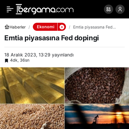
Emtia piyasasına Fed
0
Paylaş
dopingi
Ekonomi
Haberler
Emtia piyasasına Fed
dopingi
Emtia piyasasına Fed dopingi
18 Aralık 2023, 13:29
yayınlandı
4dk, 36sn