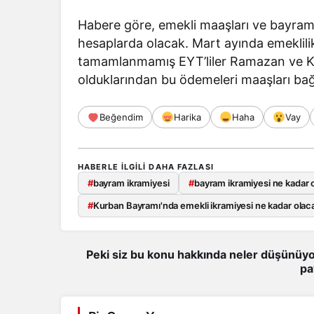
Habere göre, emekli maaşları ve bayram
hesaplarda olacak. Mart ayında emeklil
tamamlanmamış EYT’liler Ramazan ve Kur
olduklarından bu ödemeleri maaşları ba
Beğendim
Harika
Haha
Vay
HABERLE ILGILI DAHA FAZLASI
#
bayram ikramiyesi
#
bayram ikramiyesi ne kadar 
#
Kurban Bayramı'nda emekli ikramiyesi ne kadar olac
Peki siz bu konu hakkında neler düşünüyo
pa