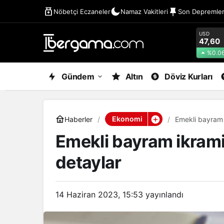
Nöbetçi Eczaneler
Namaz Vakitleri
Son Depremle
USD
47,60
%0.0
Gündem
Altın
Döviz Kurları
Ekonomi
Haberler
Emekli bayram 
Emekli bayram ikrami
detaylar
14 Haziran 2023, 15:53
yayınlandı