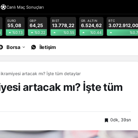
r
Canlı Maç Sonuçları
EURO
GBP
BIST
GR. ALTIN
BTC
55,08
64,25
13.778,22
6.524,62
3.072.912,0
6
%0.13
%0.22
%0.55
%0.44
%0.
Borsa
İletişim
ikramiyesi artacak mı? İşte tüm detaylar
yesi artacak mı? İşte tüm
0dk, 39sn