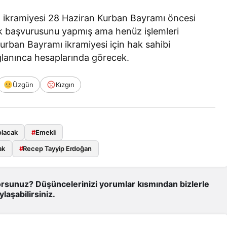
 ikramiyesi 28 Haziran Kurban Bayramı öncesi
ik başvurusunu yapmış ama henüz işlemleri
ban Bayramı ikramiyesi için hak sahibi
ğlanınca hesaplarında görecek.
Üzgün
Kızgın
olacak
#
Emekli
ak
#
Recep Tayyip Erdoğan
rsunuz? Düşüncelerinizi yorumlar kısmından bizlerle
ylaşabilirsiniz.