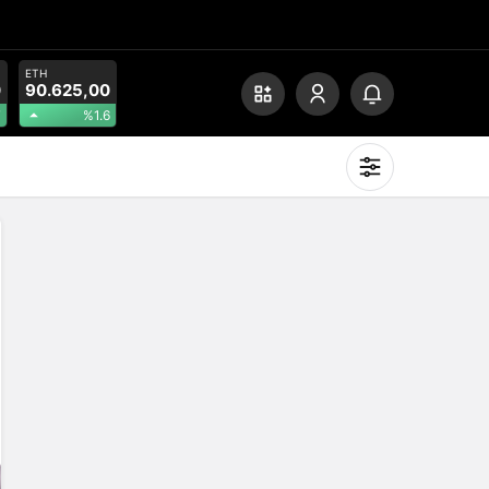
ETH
0
90.625,00
7
%1.6
Mod
değiştir
Gündüz Modu
Gündüz modunu seçin.
Gece Modu
Gece modunu seçin.