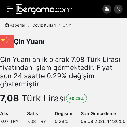
Haberler
Döviz Kurları
CNY
Çin Yuanı
Çin Yuanı anlık olarak 7,08 Türk Lirası
fiyatından işlem görmektedir. Fiyatı
son 24 saatte 0.29% değişim
göstermiştir..
7,08
Türk Lirası
+0.29%
Alış
Satış
Değişim
Son Güncelleme
7.07
TRY
7.08
TRY
0.29
%
09.08.2026 14:30:00