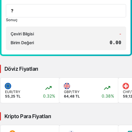
1 RUB Kaç TL ?
1 CNY Kaç TL ?
Sonuç
Çeviri Bilgisi
-
0.00
Birim Değeri
Döviz Fiyatları
EUR/TRY
GBP/TRY
CHF/
0.32%
0.38%
55,25 TL
64,48 TL
59,1
Kripto Para Fiyatları