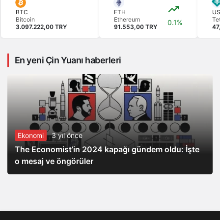
BTC
ETH
U
Bitcoin
Ethereum
Te
0.1%
3.097.222,00 TRY
91.553,00 TRY
47
En yeni Çin Yuanı haberleri
Ekonomi
3 yıl önce
The Economist’in 2024 kapağı gündem oldu: İşte
o mesaj ve öngörüler