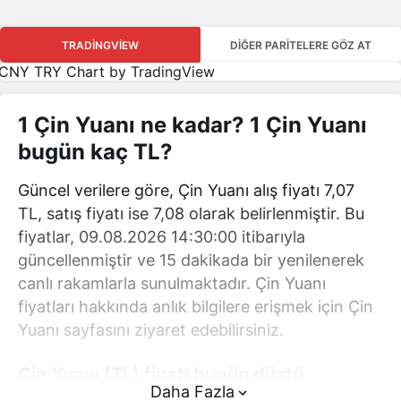
TRADINGVIEW
DIĞER PARITELERE GÖZ AT
CNY TRY Chart
by TradingView
1 Çin Yuanı ne kadar? 1 Çin Yuanı
bugün kaç TL?
Güncel verilere göre, Çin Yuanı alış fiyatı 7,07
TL, satış fiyatı ise 7,08 olarak belirlenmiştir. Bu
fiyatlar, 09.08.2026 14:30:00 itibarıyla
güncellenmiştir ve 15 dakikada bir yenilenerek
canlı rakamlarla sunulmaktadır. Çin Yuanı
fiyatları hakkında anlık bilgilere erişmek için Çin
Yuanı sayfasını ziyaret edebilirsiniz.
Çin Yuanı (TL) fiyatı bugün düştü.
Daha Fazla