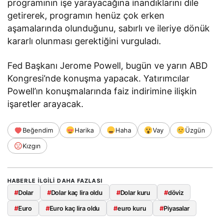
programının işe yarayacağına inandıklarını dile
getirerek, programın henüz çok erken
aşamalarında olunduğunu, sabırlı ve ileriye dönük
kararlı olunması gerektiğini vurguladı.
Fed Başkanı Jerome Powell, bugün ve yarın ABD
Kongresi’nde konuşma yapacak. Yatırımcılar
Powell’ın konuşmalarında faiz indirimine ilişkin
işaretler arayacak.
Beğendim
Harika
Haha
Vay
Üzgün
Kızgın
HABERLE ILGILI DAHA FAZLASI
#
Dolar
#
Dolar kaç lira oldu
#
Dolar kuru
#
döviz
#
Euro
#
Euro kaç lira oldu
#
euro kuru
#
Piyasalar