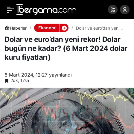
Dolar ve euro’dan yeni
0
Paylaş
rekor! Dolar bugün ne
Ekonomi
Haberler
Dolar ve euro’dan yeni
rekor! Dolar bugün ne
Dolar ve euro’dan yeni rekor! Dolar
kadar? (6 Mart 2024
kadar? (6 Mart 2024
dolar kuru fiyatları)
bugün ne kadar? (6 Mart 2024 dolar
kuru fiyatları)
dolar kuru fiyatları)
6 Mart 2024, 12:27
yayınlandı
2dk, 17sn