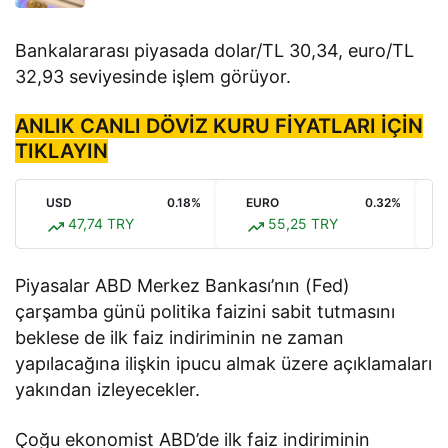
Bankalararası piyasada dolar/TL 30,34, euro/TL
32,93 seviyesinde işlem görüyor.
ANLIK CANLI DÖVİZ KURU FİYATLARI İÇİN
TIKLAYIN
USD
0.18%
EURO
0.32%
47,74 TRY
55,25 TRY
Piyasalar ABD Merkez Bankası’nın (Fed)
çarşamba günü politika faizini sabit tutmasını
beklese de ilk faiz indiriminin ne zaman
yapılacağına ilişkin ipucu almak üzere açıklamaları
yakından izleyecekler.
Çoğu ekonomist ABD’de ilk faiz indiriminin