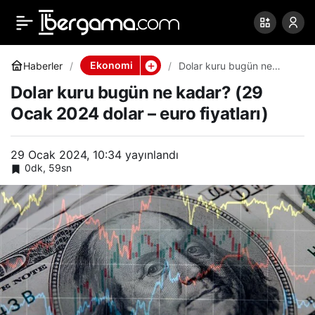
Dolar kuru bugün ne
0
Paylaş
kadar? (29 Ocak 2024
Ekonomi
Haberler
Dolar kuru bugün ne
kadar? (29 Ocak 2024
Dolar kuru bugün ne kadar? (29
dolar – euro fiyatları)
dolar – euro fiyatları)
Ocak 2024 dolar – euro fiyatları)
29 Ocak 2024, 10:34
yayınlandı
0dk, 59sn