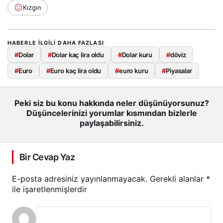
Kızgın
HABERLE ILGILI DAHA FAZLASI
#
Dolar
#
Dolar kaç lira oldu
#
Dolar kuru
#
döviz
#
Euro
#
Euro kaç lira oldu
#
euro kuru
#
Piyasalar
Peki siz bu konu hakkında neler düşünüyorsunuz?
Düşüncelerinizi yorumlar kısmından bizlerle
paylaşabilirsiniz.
Bir Cevap Yaz
E-posta adresiniz yayınlanmayacak.
Gerekli alanlar
*
ile işaretlenmişlerdir