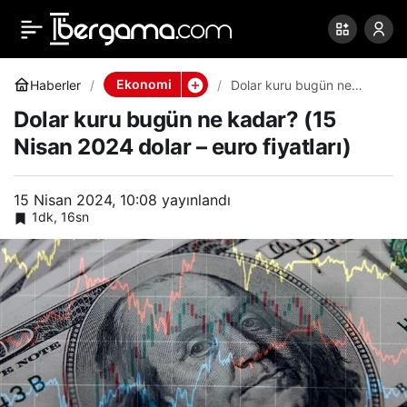
Dolar kuru bugün ne
0
Paylaş
kadar? (15 Nisan 2024
Ekonomi
Haberler
Dolar kuru bugün ne
kadar? (15 Nisan 2024
Dolar kuru bugün ne kadar? (15
dolar – euro fiyatları)
dolar – euro fiyatları)
Nisan 2024 dolar – euro fiyatları)
15 Nisan 2024, 10:08
yayınlandı
1dk, 16sn