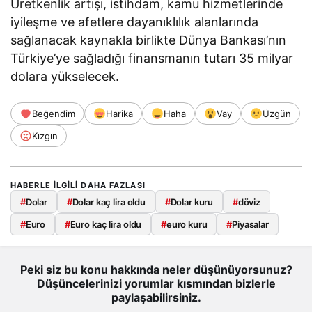
Üretkenlik artışı, istihdam, kamu hizmetlerinde
iyileşme ve afetlere dayanıklılık alanlarında
sağlanacak kaynakla birlikte Dünya Bankası’nın
Türkiye’ye sağladığı finansmanın tutarı 35 milyar
dolara yükselecek.
Beğendim
Harika
Haha
Vay
Üzgün
Kızgın
HABERLE ILGILI DAHA FAZLASI
#
Dolar
#
Dolar kaç lira oldu
#
Dolar kuru
#
döviz
#
Euro
#
Euro kaç lira oldu
#
euro kuru
#
Piyasalar
Peki siz bu konu hakkında neler düşünüyorsunuz?
Düşüncelerinizi yorumlar kısmından bizlerle
paylaşabilirsiniz.