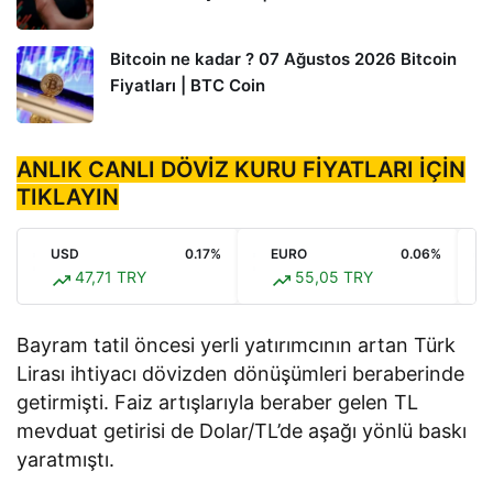
Bitcoin ne kadar ? 07 Ağustos 2026 Bitcoin
Fiyatları | BTC Coin
ANLIK CANLI DÖVİZ KURU FİYATLARI İÇİN
TIKLAYIN
USD
0.17%
EURO
0.06%
47,71 TRY
55,05 TRY
Bayram tatil öncesi yerli yatırımcının artan Türk
Lirası ihtiyacı dövizden dönüşümleri beraberinde
getirmişti. Faiz artışlarıyla beraber gelen TL
mevduat getirisi de Dolar/TL’de aşağı yönlü baskı
yaratmıştı.