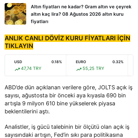
Altın fiyatları ne kadar? Gram altın ve çeyrek
altın kaç lira? 08 Ağustos 2026 altın kuru
fiyatları
ANLIK CANLI DÖVİZ KURU FİYATLARI İÇİN
TIKLAYIN
USD
0.18%
EURO
0.32%
47,74 TRY
55,25 TRY
ABD’de dün açıklanan verilere göre, JOLTS açık iş
sayısı, ağustosta bir önceki aya kıyasla 690 bin
artışla 9 milyon 610 bine yükselerek piyasa
beklentilerini aştı.
Analistler, iş gücü talebinin bir ölçütü olan açık iş
sayısındaki artışın, Fed’in sıkı para politikasına