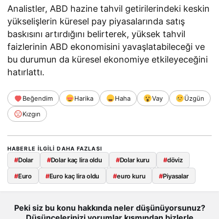
Analistler, ABD hazine tahvil getirilerindeki keskin
yükselişlerin küresel pay piyasalarında satış
baskısını artırdığını belirterek, yüksek tahvil
faizlerinin ABD ekonomisini yavaşlatabileceği ve
bu durumun da küresel ekonomiye etkileyeceğini
hatırlattı.
Beğendim
Harika
Haha
Vay
Üzgün
Kızgın
HABERLE ILGILI DAHA FAZLASI
#
Dolar
#
Dolar kaç lira oldu
#
Dolar kuru
#
döviz
#
Euro
#
Euro kaç lira oldu
#
euro kuru
#
Piyasalar
Peki siz bu konu hakkında neler düşünüyorsunuz?
Düşüncelerinizi yorumlar kısmından bizlerle