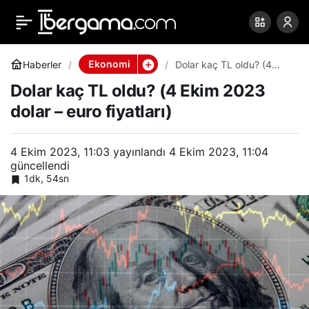
Dolar kaç TL oldu? (4
0
Paylaş
Ekim 2023 dolar – euro
Ekonomi
Haberler
Dolar kaç TL oldu? (4
Ekim 2023 dolar – euro
Dolar kaç TL oldu? (4 Ekim 2023
fiyatları)
fiyatları)
dolar – euro fiyatları)
4 Ekim 2023, 11:03
yayınlandı
4 Ekim 2023, 11:04
güncellendi
1dk, 54sn