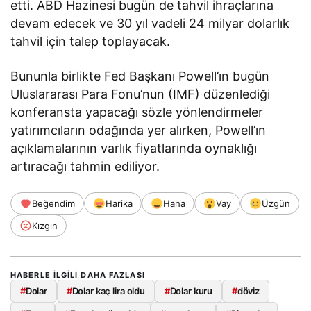
etti. ABD Hazinesi bugün de tahvil ihraçlarına
devam edecek ve 30 yıl vadeli 24 milyar dolarlık
tahvil için talep toplayacak.
Bununla birlikte Fed Başkanı Powell’ın bugün
Uluslararası Para Fonu’nun (IMF) düzenlediği
konferansta yapacağı sözle yönlendirmeler
yatırımcıların odağında yer alırken, Powell’ın
açıklamalarının varlık fiyatlarında oynaklığı
artıracağı tahmin ediliyor.
Beğendim
Harika
Haha
Vay
Üzgün
Kızgın
HABERLE ILGILI DAHA FAZLASI
#
Dolar
#
Dolar kaç lira oldu
#
Dolar kuru
#
döviz