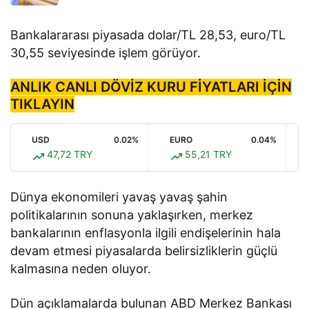
Bankalararası piyasada dolar/TL 28,53, euro/TL
30,55 seviyesinde işlem görüyor.
ANLIK CANLI DÖVİZ KURU FİYATLARI İÇİN
TIKLAYIN
USD
0.02%
EURO
0.04%
47,72 TRY
55,21 TRY
Dünya ekonomileri yavaş yavaş şahin
politikalarının sonuna yaklaşırken, merkez
bankalarının enflasyonla ilgili endişelerinin hala
devam etmesi piyasalarda belirsizliklerin güçlü
kalmasına neden oluyor.
Dün açıklamalarda bulunan ABD Merkez Bankası