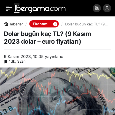
Dolar bugün kaç TL? (9
0
Paylaş
Kasım 2023 dolar – euro
Ekonomi
Haberler
Dolar bugün kaç TL? (9
Kasım 2023 dolar – euro
Dolar bugün kaç TL? (9 Kasım
fiyatları)
fiyatları)
2023 dolar – euro fiyatları)
9 Kasım 2023, 10:05
yayınlandı
1dk, 32sn