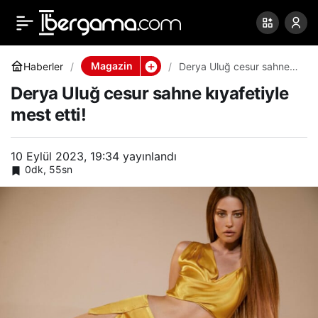
Derya Uluğ cesur sahne
0
Paylaş
kıyafetiyle mest etti!
Magazin
Haberler
Derya Uluğ cesur sahne
kıyafetiyle mest etti!
Derya Uluğ cesur sahne kıyafetiyle
mest etti!
10 Eylül 2023, 19:34
yayınlandı
0dk, 55sn