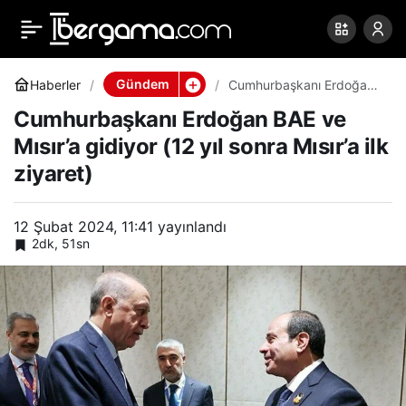
Cumhurbaşkanı Erdoğan
0
Paylaş
BAE ve Mısır’a gidiyor (12
Gündem
Haberler
Cumhurbaşkanı Erdoğan
BAE ve Mısır’a gidiyor (12
Cumhurbaşkanı Erdoğan BAE ve
yıl sonra Mısır’a ilk ziyaret)
yıl sonra Mısır’a ilk
Mısır’a gidiyor (12 yıl sonra Mısır’a ilk
ziyaret)
ziyaret)
12 Şubat 2024, 11:41
yayınlandı
2dk, 51sn