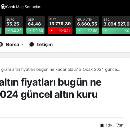
r
Canlı Maç Sonuçları
BIST
EURO
GBP
GR. ALTIN
BTC
13.779,39
55,25
64,48
6.660,55
3.094.527,0
%0.32
%0.38
%2.59
%0
%-0.14
Borsa
İletişim
e gram altın fiyatları bugün ne kadar oldu? 3 Ocak 2024 güncel
arı
ltın fiyatları bugün ne
024 güncel altın kuru
1dk, 17sn