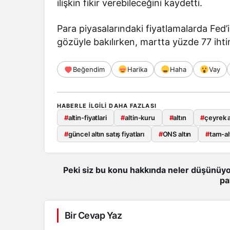
ilişkin fikir verebileceğini kaydetti.
Para piyasalarındaki fiyatlamalarda Fed’i
gözüyle bakılırken, martta yüzde 77 ihtim
Beğendim
Harika
Haha
Vay
HABERLE ILGILI DAHA FAZLASI
#
altin-fiyatlari
#
altin-kuru
#
altın
#
çeyrek a
#
güncel altın satış fiyatları
#
ONS altın
#
tam-al
Peki siz bu konu hakkında neler düşünüyo
pa
Bir Cevap Yaz