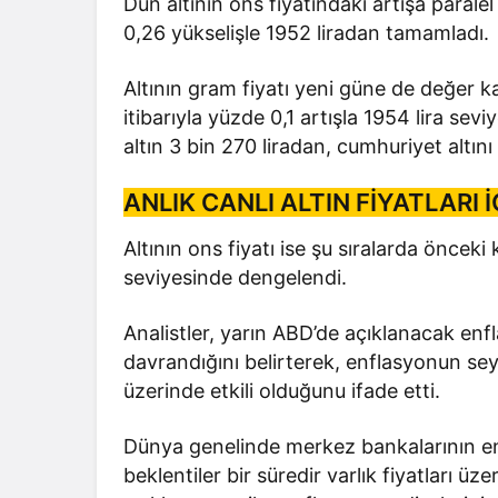
Dün altının ons fiyatındaki artışa paral
0,26 yükselişle 1952 liradan tamamladı.
Altının gram fiyatı yeni güne de değer 
itibarıyla yüzde 0,1 artışla 1954 lira sev
altın 3 bin 270 liradan, cumhuriyet altını 
ANLIK CANLI ALTIN FİYATLARI İ
Altının ons fiyatı ise şu sıralarda öncek
seviyesinde dengelendi.
Analistler, yarın ABD’de açıklanacak enfl
davrandığını belirterek, enflasyonun seyri
üzerinde etkili olduğunu ifade etti.
Dünya genelinde merkez bankalarının en
beklentiler bir süredir varlık fiyatları ü