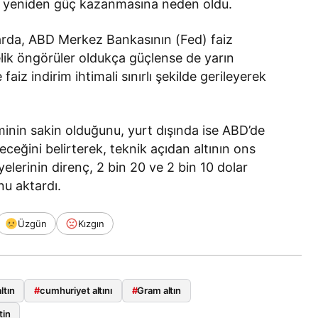
in yeniden güç kazanmasına neden oldu.
larda, ABD Merkez Bankasının (Fed) faiz
lik öngörüler oldukça güçlense de yarın
aiz indirim ihtimali sınırlı şekilde gerileyerek
minin sakin olduğunu, yurt dışında ise ABD’de
leceğini belirterek, teknik açıdan altının ons
yelerinin direnç, 2 bin 20 ve 2 bin 10 dolar
u aktardı.
Üzgün
Kızgın
ltın
#
cumhuriyet altını
#
Gram altın
tin