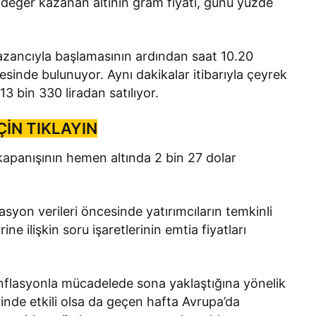
el değer kazanan altının gram fiyatı, günü yüzde
kazancıyla başlamasının ardından saat 10.20
iyesinde bulunuyor. Aynı dakikalar itibarıyla çeyrek
13 bin 330 liradan satılıyor.
ÇİN TIKLAYIN
i kapanışının hemen altında 2 bin 27 dolar
asyon verileri öncesinde yatırımcıların temkinli
ne ilişkin soru işaretlerinin emtia fiyatları
flasyonla mücadelede sona yaklaştığına yönelik
zerinde etkili olsa da geçen hafta Avrupa’da