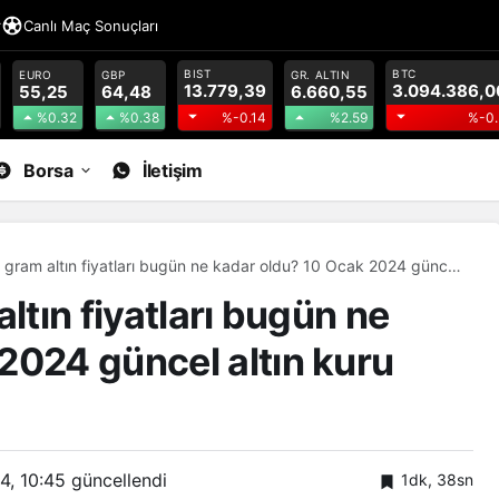
r
Canlı Maç Sonuçları
BIST
BTC
EURO
GBP
GR. ALTIN
13.779,39
3.094.386,0
55,25
64,48
6.660,55
%0.32
%0.38
%2.59
%-0.14
%-0.
Borsa
İletişim
e gram altın fiyatları bugün ne kadar oldu? 10 Ocak 2024 güncel
arı
ltın fiyatları bugün ne
2024 güncel altın kuru
4, 10:45
güncellendi
1dk, 38sn