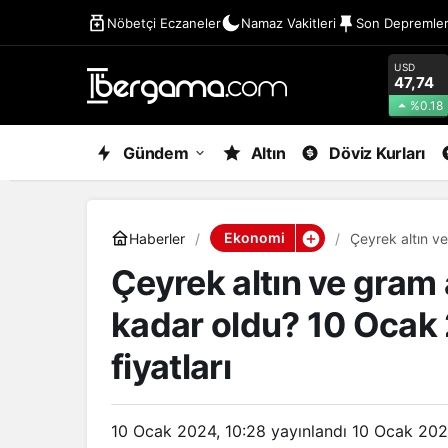
Nöbetçi Eczaneler
Namaz Vakitleri
Son Depremle
USD
47,74
%0.18
Gündem
Altın
Döviz Kurları
Ekonomi
Haberler
Çeyrek altın v
altın kuru fiyatl
Çeyrek altın ve gram a
kadar oldu? 10 Ocak 
fiyatları
10 Ocak 2024, 10:28
yayınlandı
10 Ocak 202