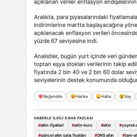
açıklanan veriler enflasyon endişelerin
Aralıkta, para piyasalarındaki fiyatlama
indirimlerine martta başlayacağına yöne
açıklanacak enflasyon verileri öncesinde f
yüzde 67 seviyesine indi.
Analistler, bugün yurt içinde veri günde
toptan eşya stokları verilerinin takip edi
fiyatında 2 bin 40 ve 2 bin 60 dolar sevi
seviyelerinin destek konumunda olduğun
Beğendim
Harika
Haha
Vay
HABERLE ILGILI DAHA FAZLASI
#
altin-fiyatlari
#
altin-kuru
#
altın
#
çeyrek a
#
güncel altın satış fiyatları
#
ONS altın
#
tam-al