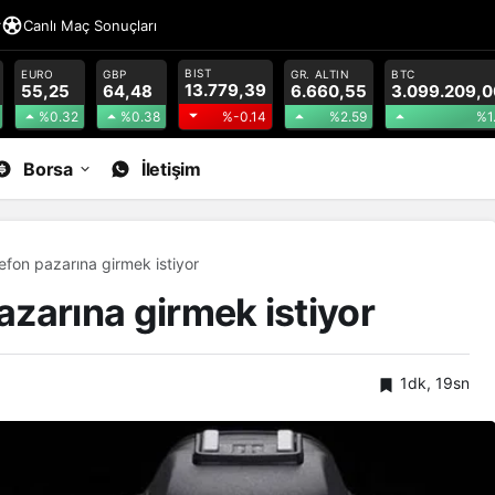
r
Canlı Maç Sonuçları
BIST
EURO
GBP
GR. ALTIN
BTC
13.779,39
55,25
64,48
6.660,55
3.099.209,0
%0.32
%0.38
%2.59
%1
%-0.14
Borsa
İletişim
lefon pazarına girmek istiyor
pazarına girmek istiyor
1dk, 19sn