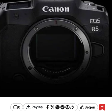
Paylaş
0
Beğen