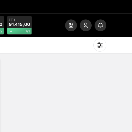
ETH
0
91.415,00
.2
%1
Mod
değiştir
Gündüz Modu
Gündüz modunu seçin.
Gece Modu
Gece modunu seçin.