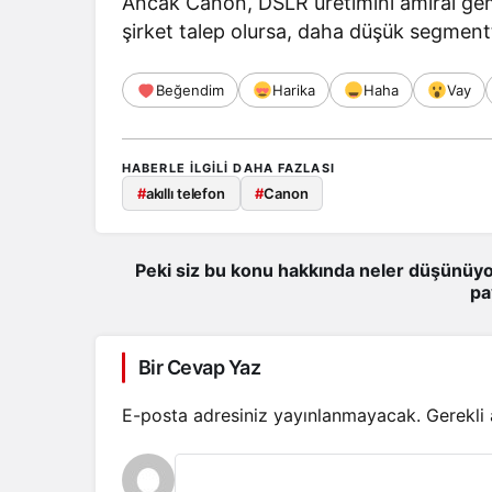
Ancak Canon, DSLR üretimini amiral gem
şirket talep olursa, daha düşük segmen
Beğendim
Harika
Haha
Vay
HABERLE ILGILI DAHA FAZLASI
#
akıllı telefon
#
Canon
Peki siz bu konu hakkında neler düşünüyo
pa
Bir Cevap Yaz
E-posta adresiniz yayınlanmayacak.
Gerekli