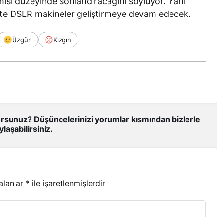
isi düzeyinde sonlandıracağını söylüyor. Yani
tte DSLR makineler geliştirmeye devam edecek.
Üzgün
Kızgın
rsunuz? Düşüncelerinizi yorumlar kısmından bizlerle
ylaşabilirsiniz.
 alanlar
*
ile işaretlenmişlerdir