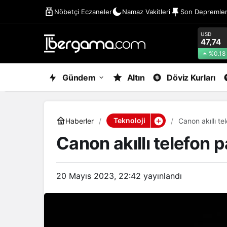
Nöbetçi Eczaneler
Namaz Vakitleri
Son Depremle
USD
47,74
%0.18
Gündem
Altın
Döviz Kurları
Teknoloji
Haberler
Canon akıllı te
Canon akıllı telefon 
20 Mayıs 2023, 22:42
yayınlandı