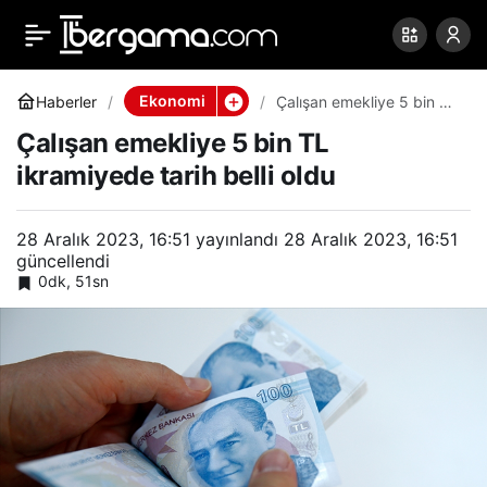
Çalışan emekliye 5 bin TL
0
Paylaş
ikramiyede tarih belli
Ekonomi
Haberler
Çalışan emekliye 5 bin TL
ikramiyede tarih belli oldu
Çalışan emekliye 5 bin TL
oldu
ikramiyede tarih belli oldu
28 Aralık 2023, 16:51
yayınlandı
28 Aralık 2023, 16:51
güncellendi
0dk, 51sn