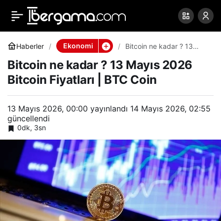
Bitcoin ne kadar ? 13
0
Paylaş
Mayıs 2026 Bitcoin
Ekonomi
Haberler
Bitcoin ne kadar ? 13
Mayıs 2026 Bitcoin
Bitcoin ne kadar ? 13 Mayıs 2026
Fiyatları | BTC Coin
Fiyatları | BTC Coin
Bitcoin Fiyatları | BTC Coin
13 Mayıs 2026, 00:00
yayınlandı
14 Mayıs 2026, 02:55
güncellendi
0dk, 3sn