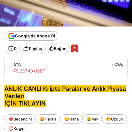
Google'da Abone Ol
0
Paylaş
Beğen
BTC
-1.74%
79.237,43 USDT
ANLIK CANLI Kripto Paralar ve Anlık Piyasa
Verileri
İÇİN TIKLAYIN
Beğendim
Harika
Haha
Vay
Üzgün
Kızgın