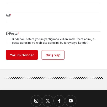
Ad
*
E-Posta
*
Bir dahaki sefere yorum yaptığımda kullanılmak üzere adımı, e-
posta adresimi ve web site adresimi bu tarayıcıya kaydet.
Yorum Gönder
Giriş Yap