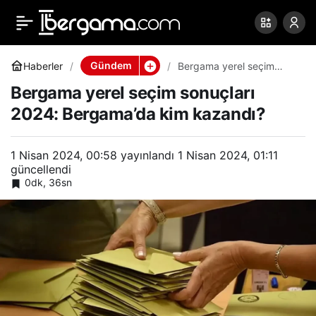
Bergama yerel seçim
0
Paylaş
sonuçları 2024:
Gündem
Haberler
Bergama yerel seçim
sonuçları 2024:
Bergama yerel seçim sonuçları
Bergama’da kim kazandı?
Bergama’da kim kazandı?
2024: Bergama’da kim kazandı?
1 Nisan 2024, 00:58
yayınlandı
1 Nisan 2024, 01:11
güncellendi
0dk, 36sn