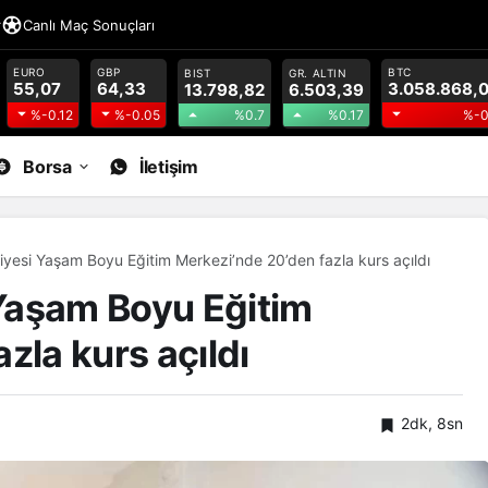
r
Canlı Maç Sonuçları
EURO
GBP
BTC
BIST
GR. ALTIN
55,07
64,33
3.058.868,
13.798,82
6.503,39
%0.7
%0.17
%-0.12
%-0.05
%-0
Borsa
İletişim
yesi Yaşam Boyu Eğitim Merkezi’nde 20’den fazla kurs açıldı
Yaşam Boyu Eğitim
zla kurs açıldı
2dk, 8sn