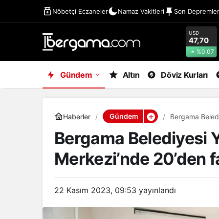
Nöbetçi Eczaneler
Namaz Vakitleri
Son Depremle
USD
47,70
%0.07
Gündem
Altın
Döviz Kurları
Gündem
Haberler
Bergama Beledi
Bergama Belediyesi 
Merkezi’nde 20’den fa
22 Kasım 2023, 09:53
yayınlandı