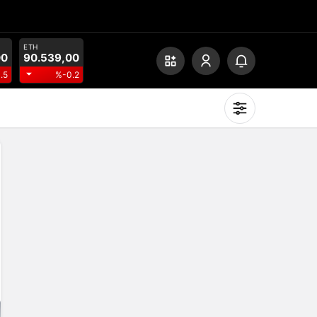
ETH
00
90.539,00
.5
%-0.2
Mod
değiştir
Gündüz Modu
Gündüz modunu seçin.
Gece Modu
Gece modunu seçin.