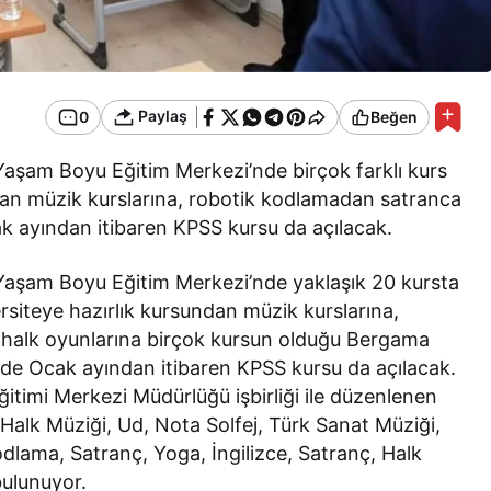
Paylaş
0
Beğen
Yaşam Boyu Eğitim Merkezi’nde birçok farklı kurs
dan müzik kurslarına, robotik kodlamadan satranca
ak ayından itibaren KPSS kursu da açılacak.
Yaşam Boyu Eğitim Merkezi’nde yaklaşık 20 kursta
ersiteye hazırlık kursundan müzik kurslarına,
halk oyunlarına birçok kursun olduğu Bergama
de Ocak ayından itibaren KPSS kursu da açılacak.
Eğitimi Merkezi Müdürlüğü işbirliği ile düzenlenen
alk Müziği, Ud, Nota Solfej, Türk Sanat Müziği,
dlama, Satranç, Yoga, İngilizce, Satranç, Halk
bulunuyor.