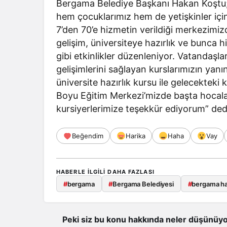
Bergama Belediye Başkanı Hakan Koştu;
hem çocuklarımız hem de yetişkinler için f
7’den 70’e hizmetin verildiği merkezimizd
gelişim, üniversiteye hazırlık ve bunca h
gibi etkinlikler düzenleniyor. Vatandaşlar
gelişimlerini sağlayan kurslarımızın yan
üniversite hazırlık kursu ile gelecekteki
Boyu Eğitim Merkezi’mizde başta hocala
kursiyerlerimize teşekkür ediyorum” ded
Beğendim
Harika
Haha
Vay
HABERLE ILGILI DAHA FAZLASI
#
bergama
#
Bergama Belediyesi
#
bergama h
Peki siz bu konu hakkında neler düşünüyo