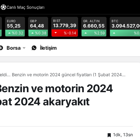
r
Canlı Maç Sonuçları
BIST
EURO
GBP
GR. ALTIN
BTC
13.779,39
55,25
64,48
6.660,55
3.094.527,0
%0.32
%0.38
%2.59
%0
%-0.14
Borsa
İletişim
ldi… Benzin ve motorin 2024 güncel fiyatları (1 Şubat 2024
arı)
Benzin ve motorin 2024
ubat 2024 akaryakıt
1dk, 13sn