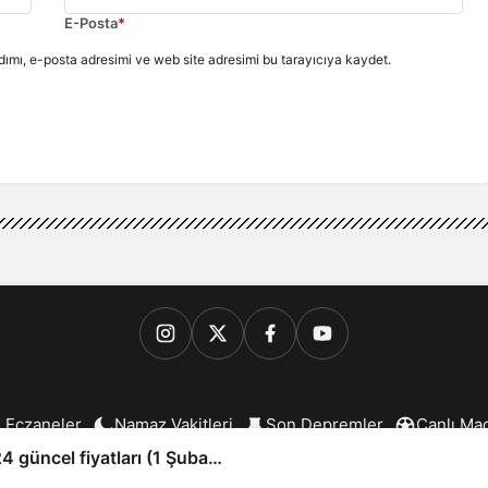
E-Posta
*
ımı, e-posta adresimi ve web site adresimi bu tarayıcıya kaydet.
 Eczaneler
Namaz Vakitleri
Son Depremler
Canlı Ma
6 Bergama.com - Tüm Hakları Saklıdır. Web Tasarım:
Bergama B
güncel fiyatları (1 Şubat