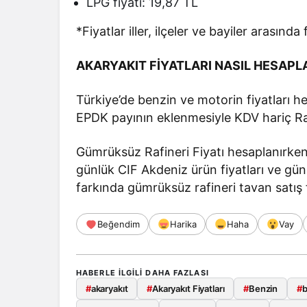
LPG fiyatı: 19,87 TL
*Fiyatlar iller, ilçeler ve bayiler arasında 
AKARYAKIT FİYATLARI NASIL HESAPL
Türkiye’de benzin ve motorin fiyatları h
EPDK payının eklenmesiyle KDV hariç Rafi
Gümrüksüz Rafineri Fiyatı hesaplanırken
günlük CIF Akdeniz ürün fiyatları ve günlü
farkında gümrüksüz rafineri tavan satış f
Beğendim
Harika
Haha
Vay
HABERLE ILGILI DAHA FAZLASI
#
akaryakıt
#
Akaryakıt Fiyatları
#
Benzin
#
b