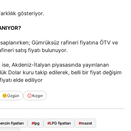
farklılık gösteriyor.
ANIYOR?
esaplanırken; Gümrüksüz rafineri fiyatına ÖTV ve
neri satış fiyatı bulunuyor.
 ise, Akdeniz-İtalyan piyasasında yayınlanan
k Dolar kuru takip edilerek, belli bir fiyat değişim
iyatı elde ediliyor
Üzgün
Kızgın
enzin fiyatları
#
lpg
#
LPG fiyatları
#
mazot