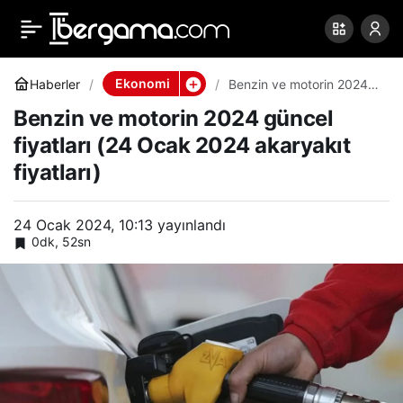
Benzin ve motorin 2024
0
Paylaş
güncel fiyatları (24 Ocak
Ekonomi
Haberler
Benzin ve motorin 2024
güncel fiyatları (24 Ocak
Benzin ve motorin 2024 güncel
2024 akaryakıt fiyatları)
2024 akaryakıt fiyatları)
fiyatları (24 Ocak 2024 akaryakıt
fiyatları)
24 Ocak 2024, 10:13
yayınlandı
0dk, 52sn