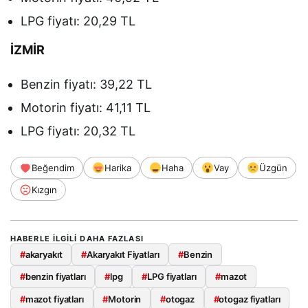
LPG fiyatı: 20,29 TL
İZMİR
Benzin fiyatı: 39,22 TL
Motorin fiyatı: 41,11 TL
LPG fiyatı: 20,32 TL
Beğendim
Harika
Haha
Vay
Üzgün
Kızgın
HABERLE ILGILI DAHA FAZLASI
#
akaryakıt
#
Akaryakıt Fiyatları
#
Benzin
#
benzin fiyatları
#
lpg
#
LPG fiyatları
#
mazot
#
mazot fiyatları
#
Motorin
#
otogaz
#
otogaz fiyatları