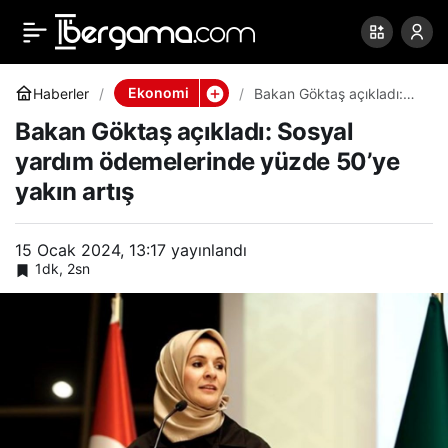
Bakan Göktaş açıkladı:
0
Paylaş
Sosyal yardım
Ekonomi
Haberler
Bakan Göktaş açıkladı:
Sosyal yardım
Bakan Göktaş açıkladı: Sosyal
ödemelerinde yüzde
ödemelerinde yüzde
50’ye yakın artış
yardım ödemelerinde yüzde 50’ye
yakın artış
50’ye yakın artış
15 Ocak 2024, 13:17
yayınlandı
1dk, 2sn