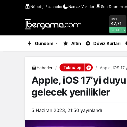
Nöbetçi Eczaneler
Namaz Vakitleri
Son Depremle
USD
47,71
%0.16
Gündem
Altın
Döviz Kurları
Teknoloji
Haberler
Apple, iOS 17’y
Apple, iOS 17’yi duyu
gelecek yenilikler
5 Haziran 2023, 21:50
yayınlandı