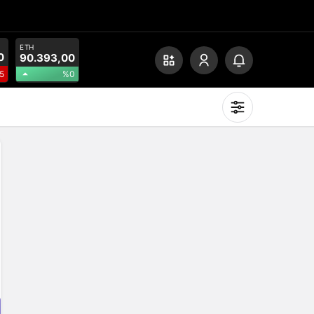
ETH
0
90.393,00
%0
5
Mod
değiştir
Gündüz Modu
Gündüz modunu seçin.
Gece Modu
Gece modunu seçin.