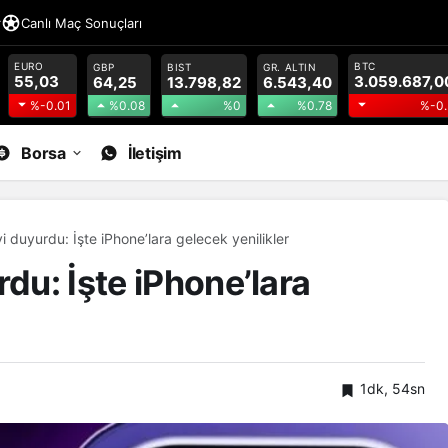
r
Canlı Maç Sonuçları
EURO
BTC
GBP
BIST
GR. ALTIN
55,03
3.059.687,0
64,25
13.798,82
6.543,40
%0.08
%0
%0.78
%-0.01
%-0.
Borsa
İletişim
i duyurdu: İşte iPhone’lara gelecek yenilikler
rdu: İşte iPhone’lara
1dk, 54sn