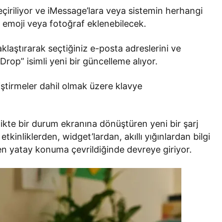
çiriliyor ve iMessage’lara veya sistemin herhangi
r emoji veya fotoğraf eklenebilecek.
aklaştırarak seçtiğiniz e-posta adreslerini ve
op” isimli yeni bir güncelleme alıyor.
iştirmeler dahil olmak üzere klavye
rlikte bir durum ekranına dönüştüren yeni bir şarj
kinliklerden, widget’lardan, akıllı yığınlardan bilgi
en yatay konuma çevrildiğinde devreye giriyor.