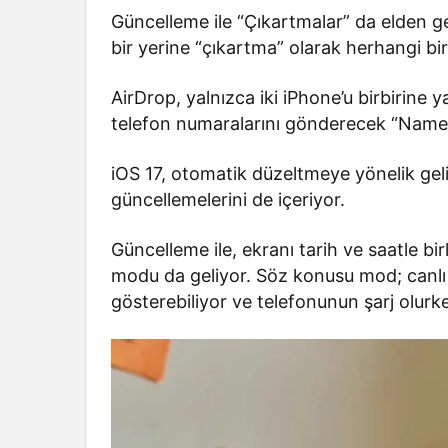
Güncelleme ile “Çıkartmalar” da elden ge
bir yerine “çıkartma” olarak herhangi bi
AirDrop, yalnızca iki iPhone’u birbirine y
telefon numaralarını gönderecek “NameDr
iOS 17, otomatik düzeltmeye yönelik gel
güncellemelerini de içeriyor.
Güncelleme ile, ekranı tarih ve saatle bi
modu da geliyor. Söz konusu mod; canlı et
gösterebiliyor ve telefonunun şarj olurk