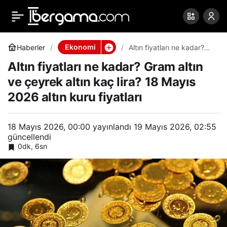
Altın fiyatları ne kadar?
0
Paylaş
Gram altın ve çeyrek altın
Ekonomi
Haberler
Altın fiyatları ne kadar?
Gram altın ve çeyrek altın
Altın fiyatları ne kadar? Gram altın
kaç lira? 18 Mayıs 2026
kaç lira? 18 Mayıs 2026
altın kuru fiyatları
ve çeyrek altın kaç lira? 18 Mayıs
2026 altın kuru fiyatları
altın kuru fiyatları
18 Mayıs 2026, 00:00
yayınlandı
19 Mayıs 2026, 02:55
güncellendi
0dk, 6sn