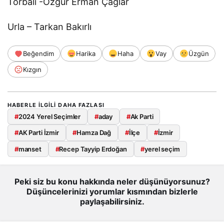
Torbalı -Özgür Erman Çağlar
Urla – Tarkan Bakırlı
Beğendim
Harika
Haha
Vay
Üzgün
Kızgın
HABERLE ILGILI DAHA FAZLASI
#
2024 Yerel Seçimler
#
aday
#
Ak Parti
#
AK Parti İzmir
#
Hamza Dağ
#
İlçe
#
İzmir
#
manset
#
Recep Tayyip Erdoğan
#
yerel seçim
Peki siz bu konu hakkında neler düşünüyorsunuz?
Düşüncelerinizi yorumlar kısmından bizlerle
paylaşabilirsiniz.