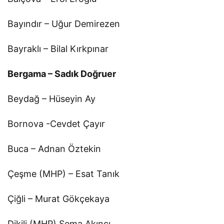
Bayındır – Uğur Demirezen
Bayraklı – Bilal Kırkpınar
Bergama – Sadık Doğruer
Beydağ – Hüseyin Ay
Bornova -Cevdet Çayır
Buca – Adnan Öztekin
Çeşme (MHP) – Esat Tanık
Çiğli – Murat Gökçekaya
Dikili (MHP) Sema Akıncı