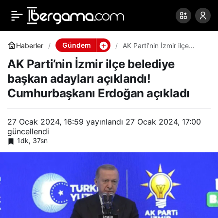
AK Parti’nin İzmir ilçe
0
Paylaş
belediye başkan adayları
Gündem
Haberler
AK Parti’nin İzmir ilçe
belediye başkan adayları
AK Parti’nin İzmir ilçe belediye
açıklandı! Cumhurbaşkanı
açıklandı!
Erdoğan açıkladı
başkan adayları açıklandı!
Cumhurbaşkanı Erdoğan açıkladı
Cumhurbaşkanı Erdoğan
açıkladı
27 Ocak 2024, 16:59
yayınlandı
27 Ocak 2024, 17:00
güncellendi
1dk, 37sn