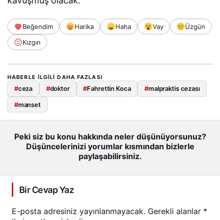
kavuşmuş olacak.”
Beğendim
Harika
Haha
Vay
Üzgün
Kızgın
HABERLE ILGILI DAHA FAZLASI
#
ceza
#
doktor
#
Fahrettin Koca
#
malpraktis cezası
#
manset
Peki siz bu konu hakkında neler düşünüyorsunuz?
Düşüncelerinizi yorumlar kısmından bizlerle
paylaşabilirsiniz.
Bir Cevap Yaz
E-posta adresiniz yayınlanmayacak.
Gerekli alanlar
*