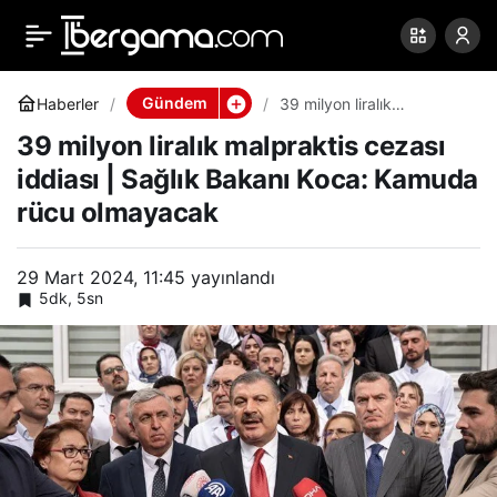
39 milyon liralık
0
Paylaş
malpraktis cezası iddiası
Gündem
Haberler
39 milyon liralık
malpraktis cezası iddiası |
39 milyon liralık malpraktis cezası
Sağlık Bakanı Koca:
| Sağlık Bakanı Koca:
Kamuda rücu olmayacak
iddiası | Sağlık Bakanı Koca: Kamuda
rücu olmayacak
Kamuda rücu olmayacak
29 Mart 2024, 11:45
yayınlandı
5dk, 5sn