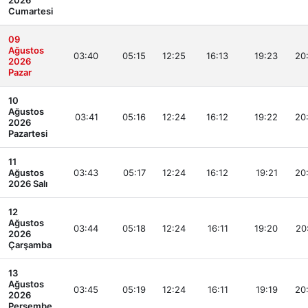
2026
Cumartesi
09
Ağustos
03:40
05:15
12:25
16:13
19:23
20
2026
Pazar
10
Ağustos
03:41
05:16
12:24
16:12
19:22
20
2026
Pazartesi
11
Ağustos
03:43
05:17
12:24
16:12
19:21
20
2026 Salı
12
Ağustos
03:44
05:18
12:24
16:11
19:20
20
2026
Çarşamba
13
Ağustos
03:45
05:19
12:24
16:11
19:19
20
2026
Perşembe