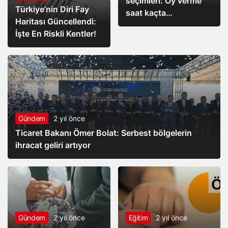
seçimleri: Oy verme
Türkiye’nin Diri Fay
saat kaçta
Haritası Güncellendi:
başlayacak, seçmen
İşte En Riskli Kentler!
kağıdı getirmek
zorunlu mu?
Gündem
2 yıl önce
Ticaret Bakanı Ömer Bolat: Serbest bölgelerin
ihracat geliri artıyor
Gündem
2 yıl önce
Eğitim
2 yıl önce