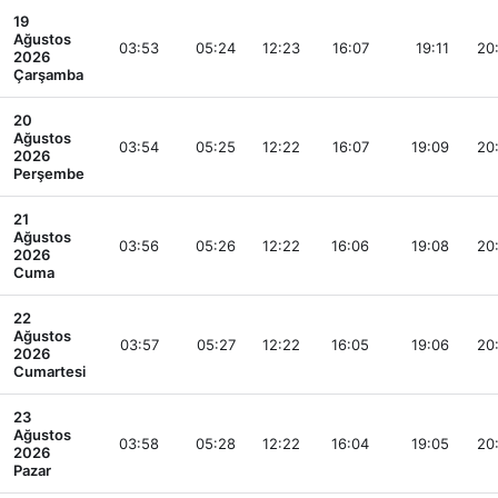
19
Ağustos
03:53
05:24
12:23
16:07
19:11
20
2026
Çarşamba
20
Ağustos
03:54
05:25
12:22
16:07
19:09
20
2026
Perşembe
21
Ağustos
03:56
05:26
12:22
16:06
19:08
20
2026
Cuma
22
Ağustos
03:57
05:27
12:22
16:05
19:06
20
2026
Cumartesi
23
Ağustos
03:58
05:28
12:22
16:04
19:05
20
2026
Pazar