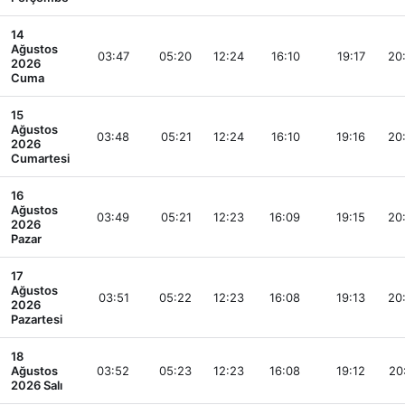
14
Ağustos
03:47
05:20
12:24
16:10
19:17
20
2026
Cuma
15
Ağustos
03:48
05:21
12:24
16:10
19:16
20
2026
Cumartesi
16
Ağustos
03:49
05:21
12:23
16:09
19:15
20
2026
Pazar
17
Ağustos
03:51
05:22
12:23
16:08
19:13
20
2026
Pazartesi
18
Ağustos
03:52
05:23
12:23
16:08
19:12
20
2026 Salı