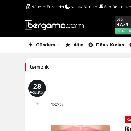
Nöbetçi Eczaneler
Namaz Vakitleri
Son Depremle
USD
47,74
%0.18
temizlik
Gündem
Altın
Döviz Kurları
Haberleri
temizlik
28
Ağustos
13:25
Sa
B