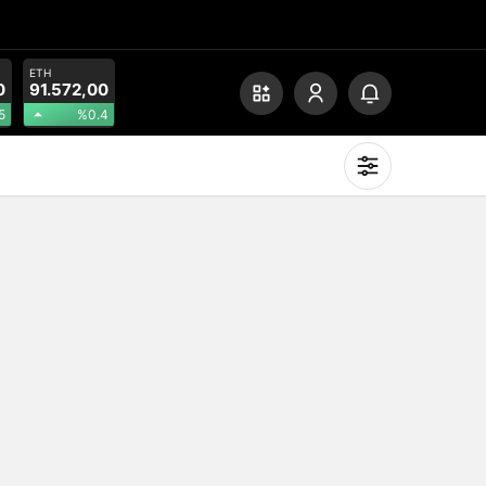
ETH
0
91.572,00
5
%0.4
Mod
değiştir
Gündüz Modu
Gündüz modunu seçin.
Gece Modu
Gece modunu seçin.