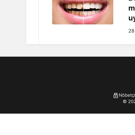
m
u
28
Nöbetçi
© 202