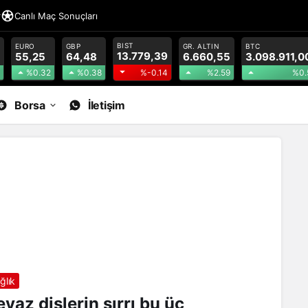
r
Canlı Maç Sonuçları
BIST
EURO
GBP
GR. ALTIN
BTC
13.779,39
55,25
64,48
6.660,55
3.098.911,0
%0.32
%0.38
%2.59
%0.
%-0.14
Borsa
İletişim
ğlık
eyaz dişlerin sırrı bu üç