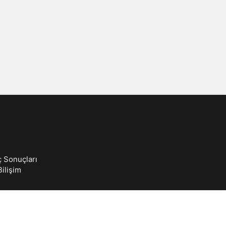
Sistem Modu
Sistem modunu seçin.
ç Sonuçları
ilişim