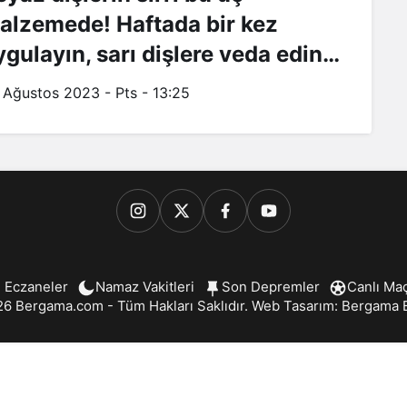
alzemede! Haftada bir kez
ygulayın, sarı dişlere veda edin…
 Ağustos 2023 - Pts - 13:25
 Eczaneler
Namaz Vakitleri
Son Depremler
Canlı Ma
6 Bergama.com - Tüm Hakları Saklıdır. Web Tasarım:
Bergama B