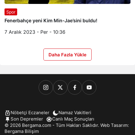
Spor
Fenerbahçe yeni Kim Min-Jae’sini buldu!
7 Aralık 2023 - Per - 10:36
Daha Fazla Yükle
Nöbetçi Eczaneler
Namaz Vakitleri
Son Depremler
Canlı Maç Sonuçları
© 2026 Bergama.com - Tüm Hakları Saklıdır. Web Tasarım:
Bergama Bilişim