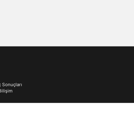
Sistem Modu
Sistem modunu seçin.
ç Sonuçları
ilişim