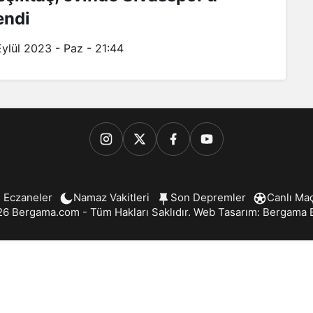
endi
Eylül 2023 - Paz - 21:44
 Eczaneler
Namaz Vakitleri
Son Depremler
Canlı Ma
6 Bergama.com - Tüm Hakları Saklıdır. Web Tasarım:
Bergama B