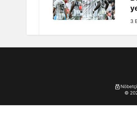
y
3 
Nöbetçi
© 202