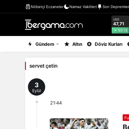
Nöbetçi Eczaneler
Namaz Vakitleri
Son Depremle
USD
47,71
%0.16
servet
Gündem
Altın
Döviz Kurları
çetin
Haberleri
servet çetin
3
Eylül
21:44
Fu
B