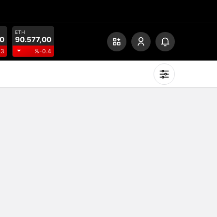
ETH
00
90.577,00
.3
%-0.4
Mod
değiştir
Gündüz Modu
Gündüz modunu seçin.
Gece Modu
Gece modunu seçin.