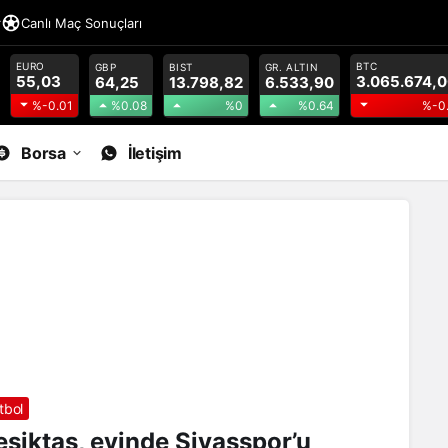
r
Canlı Maç Sonuçları
EURO
BTC
GBP
BIST
GR. ALTIN
55,03
3.065.674,
64,25
13.798,82
6.533,90
%0.08
%0
%0.64
%-0.01
%-0
Borsa
İletişim
tbol
eşiktaş, evinde Sivasspor’u