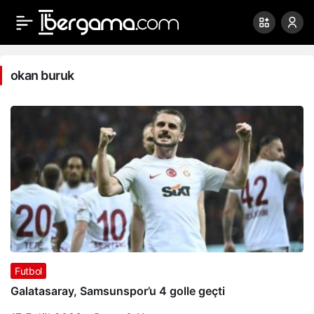
okan
buruk
okan buruk
Haberleri
Futbol
Galatasaray, Samsunspor’u 4 golle geçti