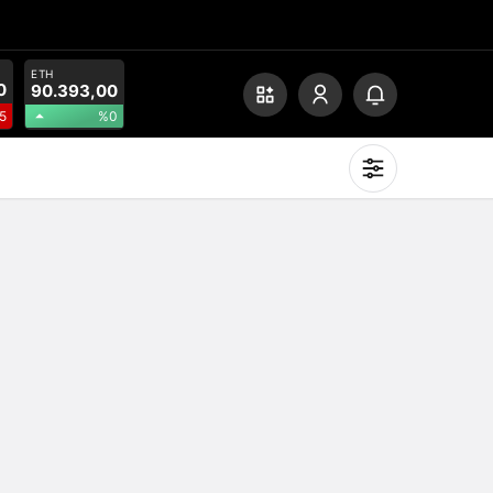
ETH
0
90.393,00
%0
5
Mod
değiştir
Gündüz Modu
Gündüz modunu seçin.
Gece Modu
Gece modunu seçin.