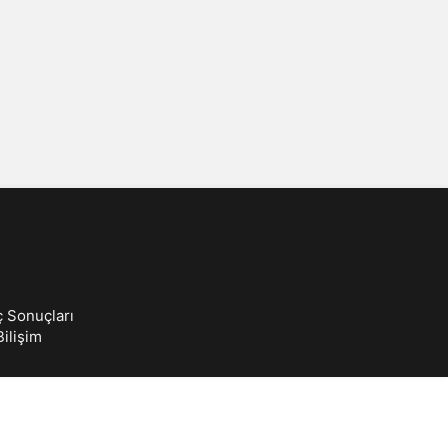
Sistem Modu
Sistem modunu seçin.
ç Sonuçları
ilişim