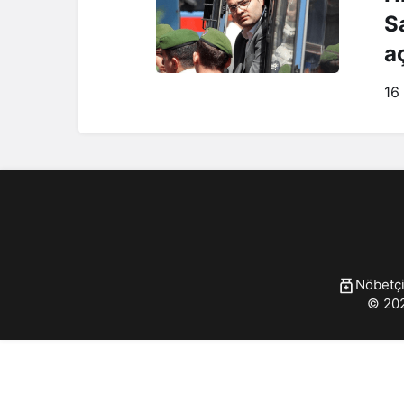
Sa
a
16
Nöbetçi
© 202