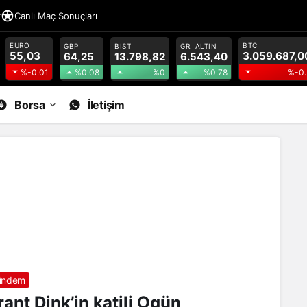
r
Canlı Maç Sonuçları
EURO
BTC
GBP
BIST
GR. ALTIN
55,03
3.059.687,0
64,25
13.798,82
6.543,40
%0.08
%0
%0.78
%-0.01
%-0.
Borsa
İletişim
ündem
rant Dink’in katili Ogün