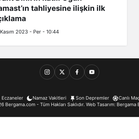
mast’ın tahliyesine ilişkin ilk
çıklama
 Kasım 2023 - Per - 10:44
 Eczaneler
Namaz Vakitleri
Son Depremler
Canlı Ma
6 Bergama.com - Tüm Hakları Saklıdır. Web Tasarım:
Bergama B