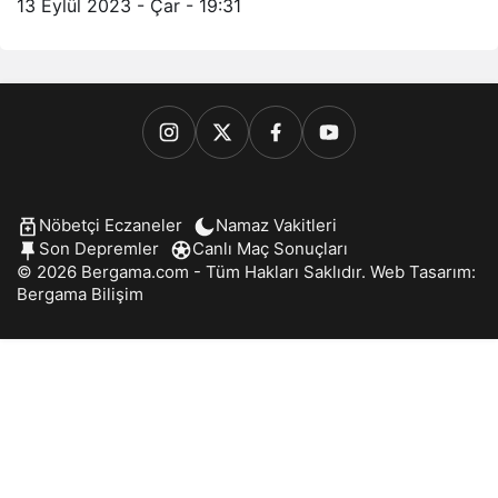
13 Eylül 2023 - Çar - 19:31
Nöbetçi Eczaneler
Namaz Vakitleri
Son Depremler
Canlı Maç Sonuçları
© 2026 Bergama.com - Tüm Hakları Saklıdır. Web Tasarım:
Bergama Bilişim