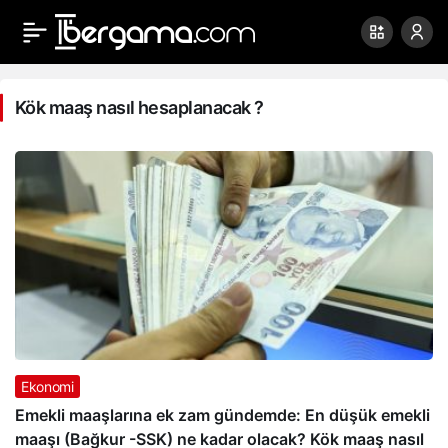
Kök
maaş
Kök maaş nasıl hesaplanacak ?
nasıl
hesaplanacak
?
Haberleri
Ekonomi
Emekli maaşlarına ek zam gündemde: En düşük emekli
maaşı (Bağkur -SSK) ne kadar olacak? Kök maaş nasıl