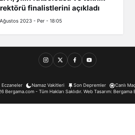
rektörü finalistlerini açıkladı
 Ağustos 2023 - Per - 18:05
 Eczaneler
Namaz Vakitleri
Son Depremler
Canlı Ma
6 Bergama.com - Tüm Hakları Saklıdır. Web Tasarım:
Bergama B