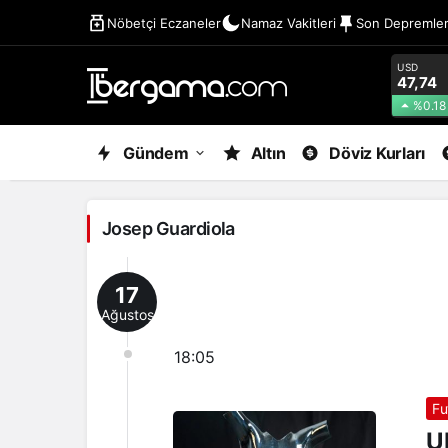
Nöbetçi Eczaneler
Namaz Vakitleri
Son Depremle
USD
47,74
%0.18
Josep
Gündem
Altın
Döviz Kurları
Guardiola
Haberleri
Josep Guardiola
17
Ağustos
18:05
Fu
U