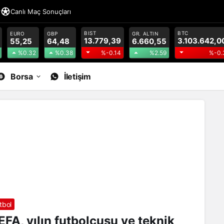
r
Canlı Maç Sonuçları
BIST
BTC
EURO
GBP
GR. ALTIN
13.779,39
3.103.642,0
55,25
64,48
6.660,55
%0.32
%0.38
%2.59
%-0.14
%-0.
Borsa
İletişim
tbol
EFA, yılın futbolcusu ve teknik