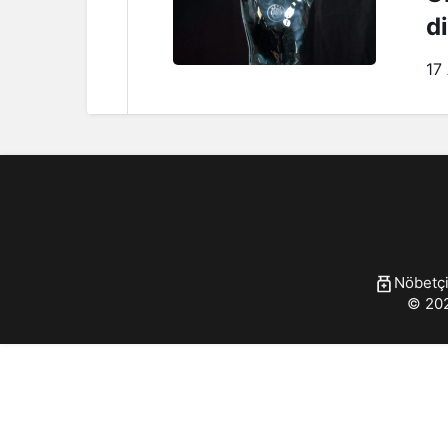
di
17
Nöbetçi
© 202