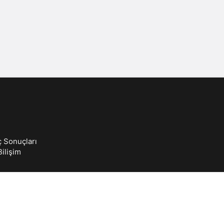
Sistem Modu
Sistem modunu seçin.
ç Sonuçları
ilişim