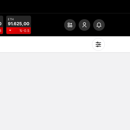
ETH
0
91.625,00
3
%-0.5
Mod
değiştir
Gündüz Modu
Gündüz modunu seçin.
Gece Modu
Gece modunu seçin.