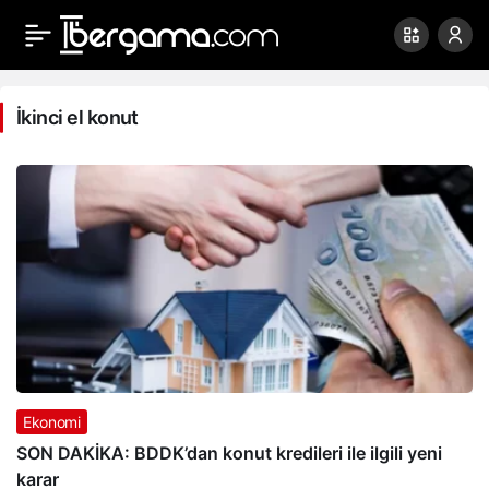
İkinci
el
İkinci el konut
konut
Haberleri
Ekonomi
SON DAKİKA: BDDK’dan konut kredileri ile ilgili yeni
karar