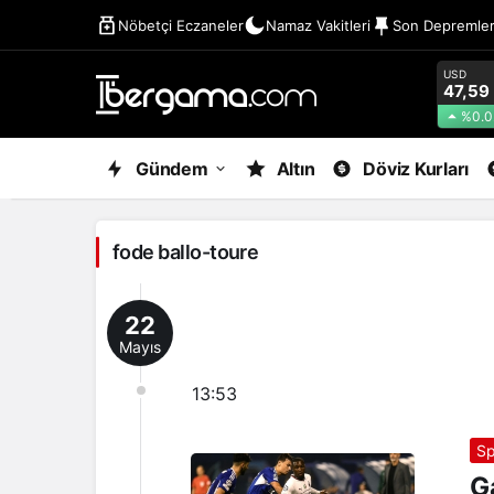
Nöbetçi Eczaneler
Namaz Vakitleri
Son Depremle
USD
47,59
%0.0
fode
Gündem
Altın
Döviz Kurları
ballo-
toure
fode ballo-toure
Haberleri
22
Mayıs
13:53
Sp
G