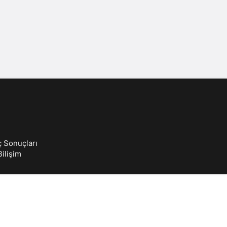
Sistem Modu
Sistem modunu seçin.
ç Sonuçları
ilişim