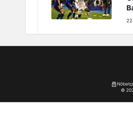
B
22
Nöbetçi
© 202