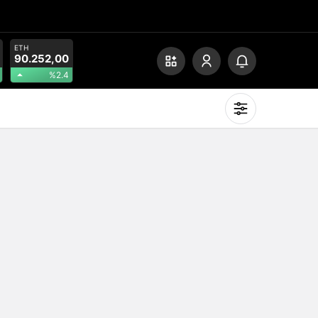
ETH
90.252,00
%2.4
Mod
değiştir
Gündüz Modu
Gündüz modunu seçin.
Gece Modu
Gece modunu seçin.