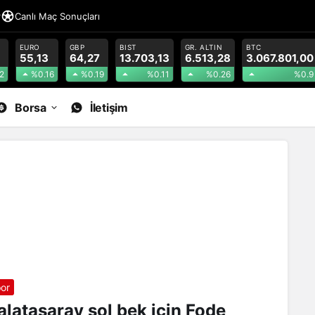
r
Canlı Maç Sonuçları
EURO
GBP
BIST
GR. ALTIN
BTC
55,13
64,27
13.703,13
6.513,28
3.067.801,00
2
%0.16
%0.19
%0.11
%0.26
%0.9
Borsa
İletişim
or
alatasaray sol bek için Fode