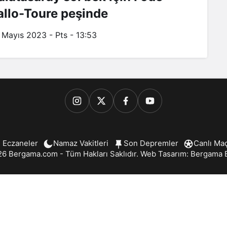
allo-Toure peşinde
 Mayıs 2023 - Pts - 13:53
 Eczaneler
Namaz Vakitleri
Son Depremler
Canlı Ma
6 Bergama.com - Tüm Hakları Saklıdır. Web Tasarım:
Bergama B