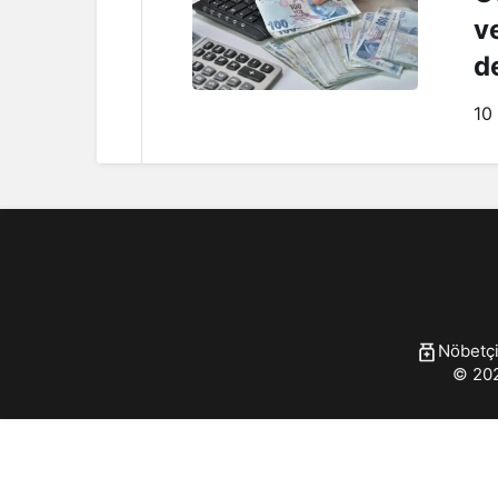
v
d
10
Nöbetçi
© 202