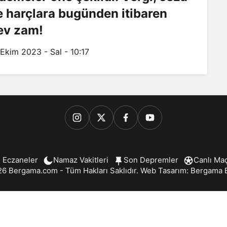
e harçlara bugünden itibaren
ev zam!
 Ekim 2023 - Sal - 10:17
 Eczaneler
Namaz Vakitleri
Son Depremler
Canlı Ma
6 Bergama.com - Tüm Hakları Saklıdır. Web Tasarım:
Bergama B