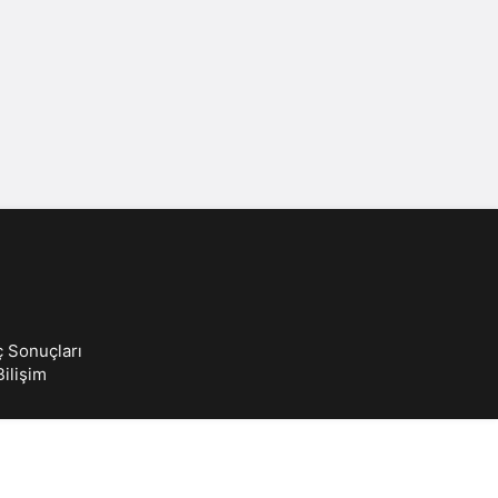
Sistem Modu
Sistem modunu seçin.
ç Sonuçları
ilişim