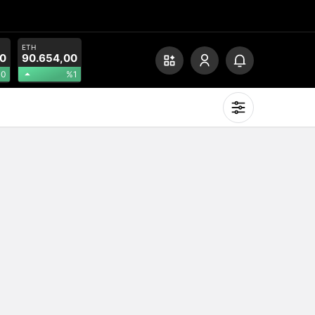
ETH
0
90.654,00
0
%1
Mod
değiştir
Gündüz Modu
Gündüz modunu seçin.
Gece Modu
Gece modunu seçin.