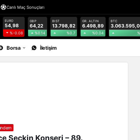
r
Canlı Maç Sonuçları
EURO
GBP
BIST
GR. ALTIN
BTC
54,98
64,22
13.798,82
6.498,89
3.063.595,0
%0.14
%0.7
%0.04
%
%-0.08
Borsa
İletişim
ündem
ce Seçkin Konseri – 89.