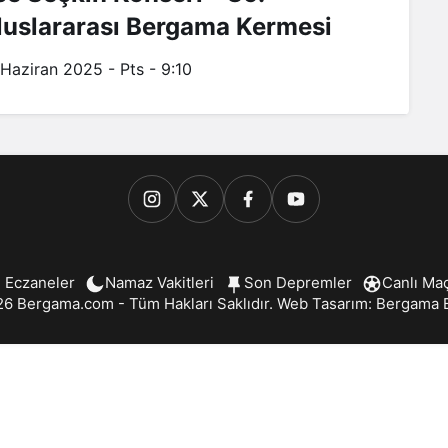
luslararası Bergama Kermesi
 Haziran 2025 - Pts - 9:10
 Eczaneler
Namaz Vakitleri
Son Depremler
Canlı Ma
6 Bergama.com - Tüm Hakları Saklıdır. Web Tasarım:
Bergama B