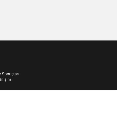
Sistem Modu
Sistem modunu seçin.
ç Sonuçları
ilişim