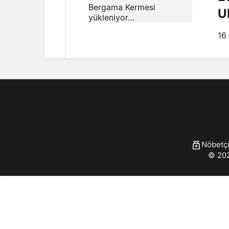
U
16
Nöbetçi
© 202