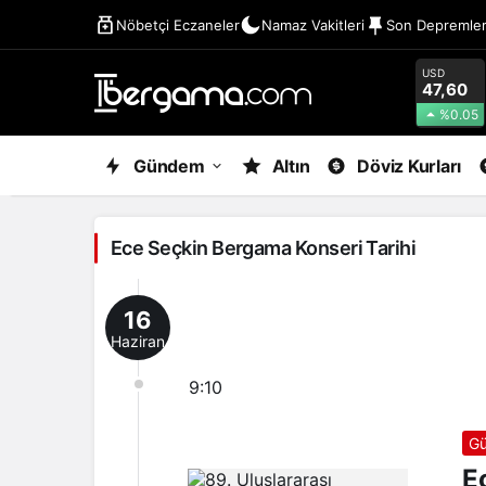
Nöbetçi Eczaneler
Namaz Vakitleri
Son Depremle
USD
47,60
%0.05
Ece
Gündem
Altın
Döviz Kurları
Seçkin
Bergama
Ece Seçkin Bergama Konseri Tarihi
Konseri
Tarihi
16
Haberleri
Haziran
9:10
G
E