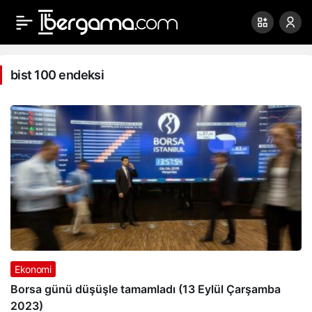
bist
100
bist 100 endeksi
endeksi
Haberleri
Ekonomi
Borsa günü düşüşle tamamladı (13 Eylül Çarşamba
2023)