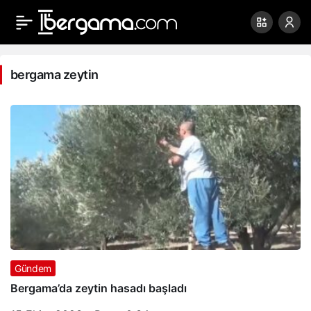
bergama
zeytin
bergama zeytin
Haberleri
Gündem
Bergama’da zeytin hasadı başladı