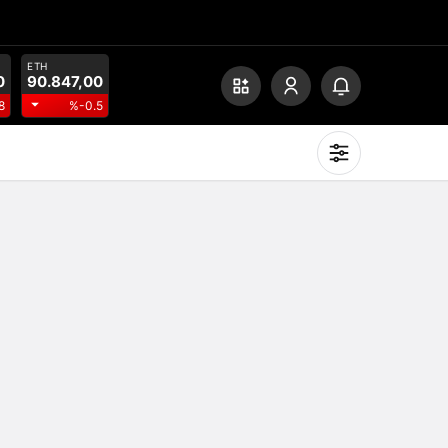
ETH
0
90.847,00
8
%-0.5
Mod
değiştir
Gündüz Modu
Gündüz modunu seçin.
Gece Modu
Gece modunu seçin.