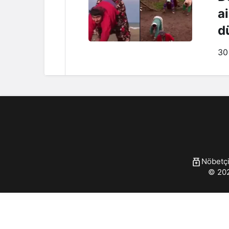
ai
d
y
30
Nöbetçi
© 202