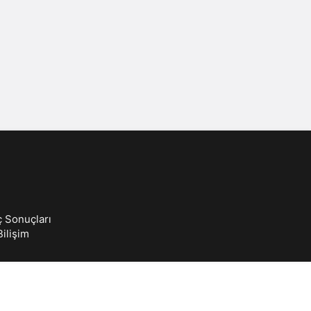
Sistem Modu
Sistem modunu seçin.
ç Sonuçları
ilişim