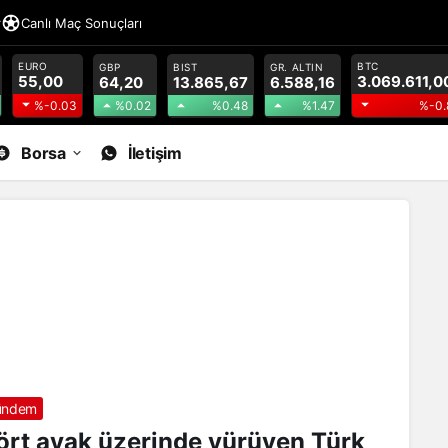
r
Canlı Maç Sonuçları
EURO
BTC
GBP
BIST
GR. ALTIN
55,00
3.069.611,0
64,20
13.865,67
6.588,16
%0.02
%0.48
%1.47
%-0.03
%-0.
Borsa
İletişim
ündem
ört ayak üzerinde yürüyen Türk