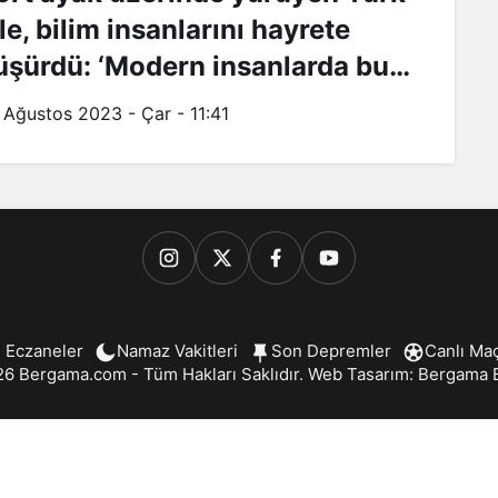
le, bilim insanlarını hayrete
üşürdü: ‘Modern insanlarda bu
ok’
 Ağustos 2023 - Çar - 11:41
 Eczaneler
Namaz Vakitleri
Son Depremler
Canlı Ma
6 Bergama.com - Tüm Hakları Saklıdır. Web Tasarım:
Bergama B