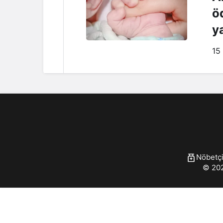
ö
y
15
Nöbetçi
© 202