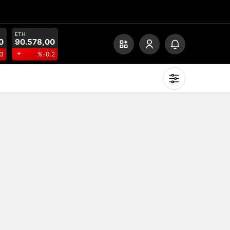
ETH
0
90.578,00
3
%-0.2
Mod
değiştir
Gündüz Modu
Gündüz modunu seçin.
Gece Modu
Gece modunu seçin.