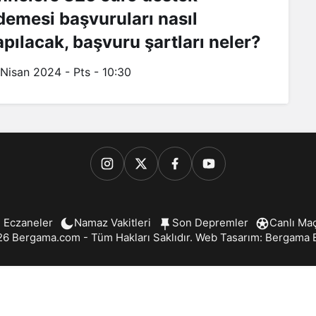
demesi başvuruları nasıl
apılacak, başvuru şartları neler?
 Nisan 2024 - Pts - 10:30
 Eczaneler
Namaz Vakitleri
Son Depremler
Canlı Ma
6 Bergama.com - Tüm Hakları Saklıdır. Web Tasarım:
Bergama B