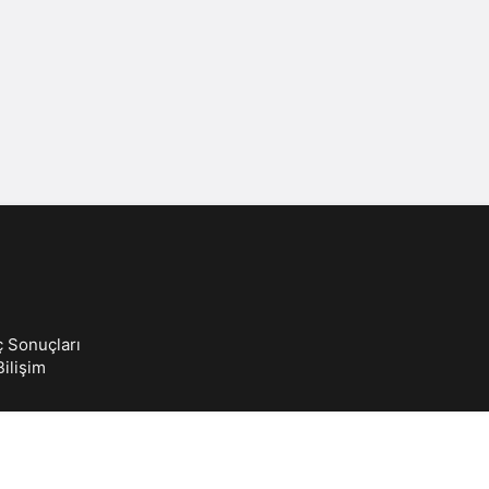
Sistem Modu
Sistem modunu seçin.
ç Sonuçları
ilişim