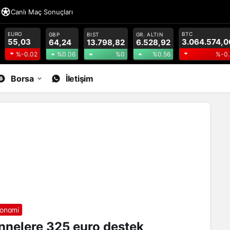
r
Canlı Maç Sonuçları
EURO
BTC
GBP
BIST
GR. ALTIN
55,03
3.064.574,0
64,24
13.798,82
6.528,92
%0.06
%0
%0.56
%-0.02
%-0.
Borsa
İletişim
onomi
nnelere 325 euro destek