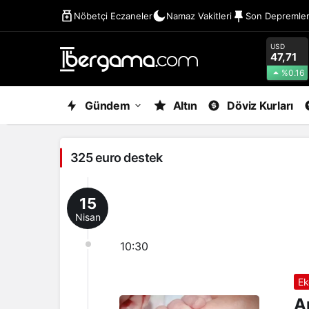
Nöbetçi Eczaneler
Namaz Vakitleri
Son Depremle
USD
47,71
%0.16
325
Gündem
Altın
Döviz Kurları
euro
destek
325 euro destek
Haberleri
15
Nisan
10:30
Ek
A